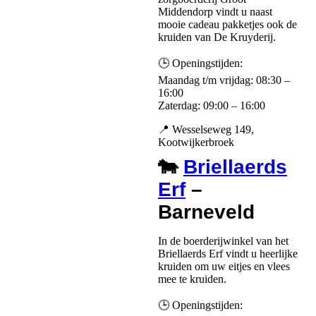
Middendorp vindt u naast
mooie cadeau pakketjes ook de
kruiden van De Kruyderij.
🕒 Openingstijden:
Maandag t/m vrijdag: 08:30 –
16:00
Zaterdag: 09:00 – 16:00
📍 Wesselseweg 149,
Kootwijkerbroek
🐄
Briellaerds
Erf
–
Barneveld
In de boerderijwinkel van het
Briellaerds Erf vindt u heerlijke
kruiden om uw eitjes en vlees
mee te kruiden.
🕒 Openingstijden: