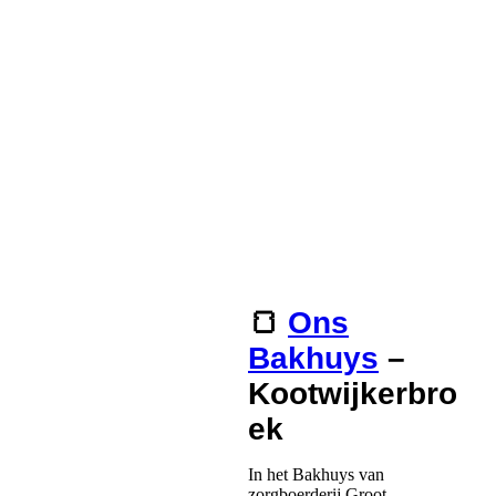
🍞
Ons
Bakhuys
–
Kootwijkerbro
ek
In het Bakhuys van
zorgboerderij Groot