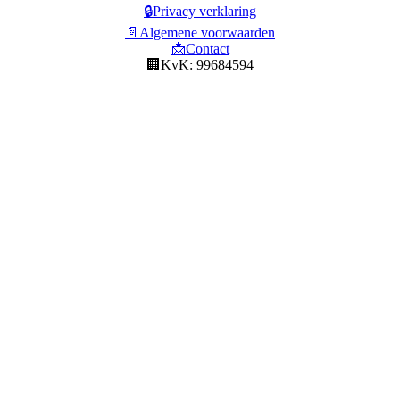
🔒Privacy verklaring
📄Algemene voorwaarden
📩Contact
🏢KvK: 99684594