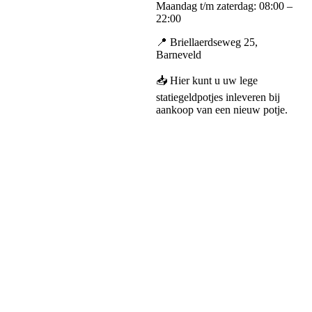
Maandag t/m zaterdag: 08:00 –
22:00
📍 Briellaerdseweg 25,
Barneveld
📥 Hier kunt u uw lege
statiegeldpotjes inleveren bij
aankoop van een nieuw potje.