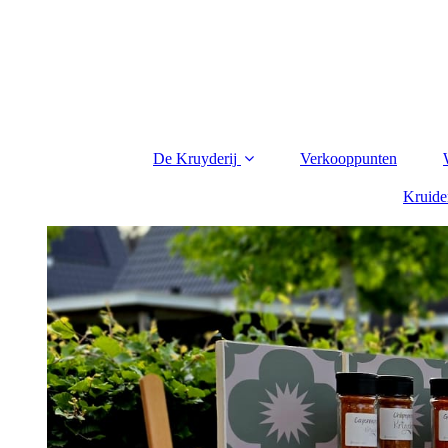
De Kruyderij
Verkooppunten
Kruide