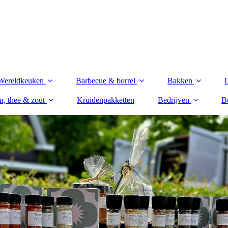
Wereldkeuken
Barbecue & borrel
Bakken
n, thee & zout
Kruidenpakketten
Bedrijven
Be