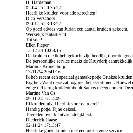
H. Hardeman
02-04-25
20:35:22
Heerlijke kruiden voor alle gerechten!
Dico Verschoor
09-01-25
23:13:22
Op goed advies van Jurian een aantal kruiden gekocht.
Werkelijk fantastisch!
Tot snel!
Ellen Pieper
13-12-24
10:08:15
De kruiden die ik heb gekocht zijn heerlijk, door de goed
De persoonlijke service maakt de Kruyderij aantrekkelijk
Marinus Kronenburg
13-11-24
20:41:16
Ik heb recent een speciaal gemaakt potje Griekse kruid
Erg lief. Want deze zat nog niet het assortiment. Hoewel
enige tijd terug kruidenmix uit Samos meegenomen. Deze
Martine Van Os
09-11-24
17:14:09
Ei kruidenmix. Heerlijk voor oa roerei!
Handig potje. Fijne deksel.
Tevreden over klantvriendelijkheid.
Diederick Haase
02-11-24
17:13:47
Heerlijke goeie kruiden met een uitstekende service