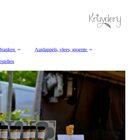
Dranken
Aardappels, vlees, groente
stellen