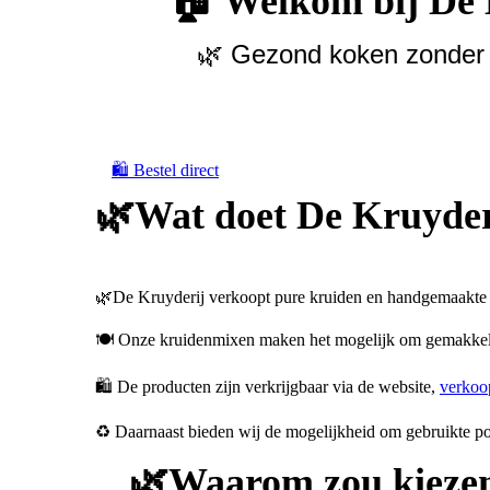
🏠 Welkom bij De 
🌿 Gezond koken zonder p
🛍️ Bestel direct
🌿Wat doet De Kruyder
🌿De Kruyderij verkoopt pure kruiden en handgemaakte 
🍽️ Onze kruidenmixen maken het mogelijk om gemakkelij
🛍️ De producten zijn verkrijgbaar via de website,
verkoo
♻️ Daarnaast bieden wij de mogelijkheid om gebruikte pot
🌿Waarom zou kiezen