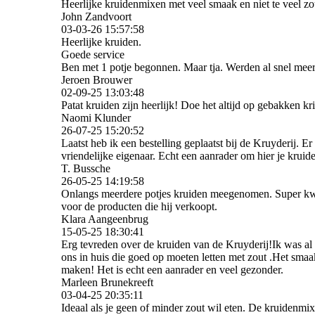
Heerlijke kruidenmixen met veel smaak en niet te veel zo
John Zandvoort
03-03-26
15:57:58
Heerlijke kruiden.
Goede service
Ben met 1 potje begonnen. Maar tja. Werden al snel meer
Jeroen Brouwer
02-09-25
13:03:48
Patat kruiden zijn heerlijk! Doe het altijd op gebakken kri
Naomi Klunder
26-07-25
15:20:52
Laatst heb ik een bestelling geplaatst bij de Kruyderij. Er 
vriendelijke eigenaar. Echt een aanrader om hier je kruide
T. Bussche
26-05-25
14:19:58
Onlangs meerdere potjes kruiden meegenomen. Super kwali
voor de producten die hij verkoopt.
Klara Aangeenbrug
15-05-25
18:30:41
Erg tevreden over de kruiden van de Kruyderij!Ik was al ee
ons in huis die goed op moeten letten met zout .Het smaa
maken! Het is echt een aanrader en veel gezonder.
Marleen Brunekreeft
03-04-25
20:35:11
Ideaal als je geen of minder zout wil eten. De kruidenmixe