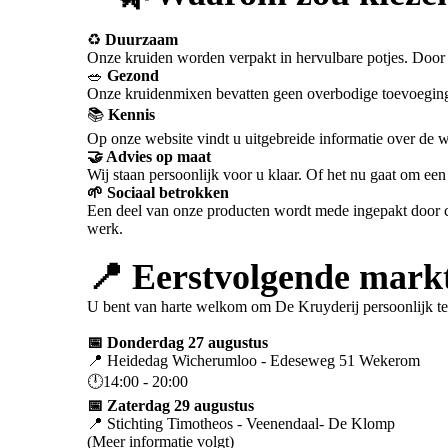
♻️
Duurzaam
Onze kruiden worden verpakt in hervulbare potjes. Door 
🥗
Gezond
Onze kruidenmixen bevatten geen overbodige toevoeginge
📚
Kennis
Op onze website vindt u uitgebreide informatie over de 
🤝 Advies op maat
Wij staan persoonlijk voor u klaar. Of het nu gaat om een
🌱 Sociaal betrokken
Een deel van onze producten wordt mede ingepakt door cl
werk.
📍 Eerstvolgende mark
U bent van harte welkom om De Kruyderij persoonlijk t
📅 Donderdag 27 augustus
📍 Heidedag Wicherumloo - Edeseweg 51 Wekerom
🕛14:00 - 20:00
📅 Zaterdag 29 augustus
📍 Stichting Timotheos - Veenendaal- De Klomp
(Meer informatie volgt)