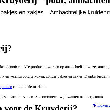
Kruyderij – puur, ambachteli
akjes en zakjes – Ambachtelijke kruidenmi
ij?
kruidenmixen. Alle producten worden op ambachtelijke wijze samenge
k en verantwoord te koken, zonder pakjes en zakjes. Daarbij bieden w
ppunten
en op lokale markten.
jes te laten hervullen. Zo combineren wij kwaliteit met hergebruik.
🌱 Koken z
 voor de Kruyderij?