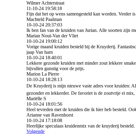
Wilmer Achterstraat
11-10-24
19:58:18
Fijn dat het op wens samengesteld kan worden. Verder is
Machteld Paalman
10-10-24
20:37:03
Ik ben fan van de kruiden van Jurian. Alle soorten zijn m
Marian Nout-Van der Vliet
10-10-24
19:00:12
Vorige maand kruiden besteld bij de Kruyderij. Fantastisc
jaap Van harn
10-10-24
18:40:01
Lekkere gezonde kruiden met minder zout lekkere smaken
bijvullen gunstig voor de prijs.
Marion La Pierre
10-10-24
18:28:13
De Kruyderij is mijn nieuwe vaste adres voor kruiden: Al
gezonder en lekkerder. De favoriet is de zoutvrije ei mix,
Mariëlle S
10-10-24
18:01:56
Heel tevreden met de kruiden die ik hier heb besteld. Oo
Arianne van Ravenhorst
10-10-24
17:18:08
Heerlijke speculaas kruidenmix van de kruyderij besteld.
Volgende